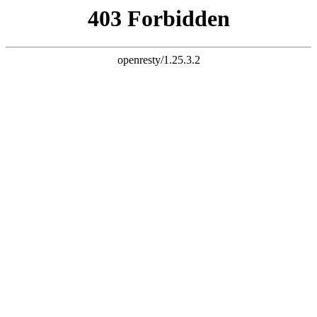
SLIDE DOWN
关于我们
ABOUT
北京k8经典网页有限公司是专业从事惯性传感系统、
智能交通系统、农业机器人系统、铁塔安全监控系统
和人工视觉系统的研制、生产、服务于一体的高科技
企业。
公司从2002年开始生产第一代磁传感器，用于车载卫
星通讯领域;2003年生产第一惯性传感器，用于船载
卫星接收设备和铁塔监控设备;2011年研发了用于手
MORE
机通信基站天线塔监测的振动传感器;2013年中标北
京市某路侧停车场智能管理项目;2014年研发了农业
自动化种菜机系统;目前正在研制用于机器人、智能监
控用的人工视觉系统。